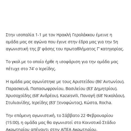
Στην ισοπαλία 1-1 με τον Ηρακλή Γερολάκκου έμεινε η
ομάδα μας σε αγώνα που έγινε στην έδρα μας για την 5η
αγωνιστική της β’ φάσης του πρωταθλήματος Γ’ κατηγορίας.
Το γκολ με το οποίο ήρθε η ισοφάριση για την ομάδα μας
πέτυχε στο 74’ ο Ιερείδης.
Η ομάδα μας αγωνίστηκε με τους Αριστείδου (86’ Αντωνίου),
Παρασκευά, Παπασωφρονίου, Βασιλείου (83’ Δημητρίου),
Χρυσοχοΐδης (68’ Ανδρέου), Κazaisvili, Παναγή (68’ Nικολάου),
Στυλιανίδης, Ιερείδης (83’ Ξενοφώντος), Κώστα, Rocha.
Tην επόμενη αγωνιστική, το Σάββατο 22 Φεβρουαρίου
(15:00), η ομάδα μας θα αγωνιστεί στο Κοινοτικό Στάδιο
Ακρωτηρίου απέναντι στην ΑΠΕΑ Ακρωτηρίου.