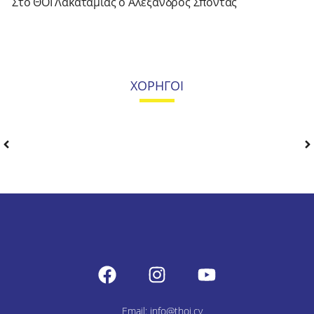
Στο ΘΟΪ Λακατάμιας ο Αλέξανδρος Σπόντας
ΧΟΡΗΓΟΙ
Email: info@thoi.cy