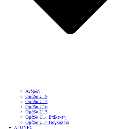
Ανδρών
Ομάδα U19
Ομάδα U17
Ομάδα U16
Ομάδα U15
Ομάδα U14 Επίλεκτη
Ομάδα U14 Παγκύπριο
ΑΓΩΝΕΣ