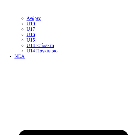
Άνδρες
U19
U17
U16
U15
U14 Επίλεκτη
U14 Παγκύπριο
ΝΕΑ