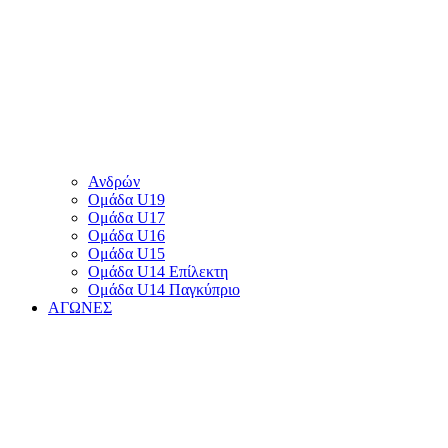
Ανδρών
Ομάδα U19
Ομάδα U17
Ομάδα U16
Ομάδα U15
Ομάδα U14 Επίλεκτη
Ομάδα U14 Παγκύπριο
ΑΓΩΝΕΣ