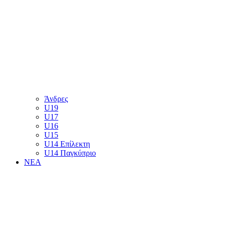
Άνδρες
U19
U17
U16
U15
U14 Επίλεκτη
U14 Παγκύπριο
ΝΕΑ