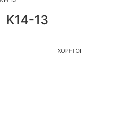
Κ14-13
Κ14-13
ΧΟΡΗΓΟΙ