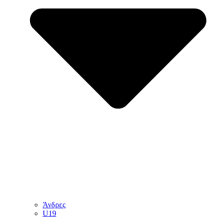
Άνδρες
U19