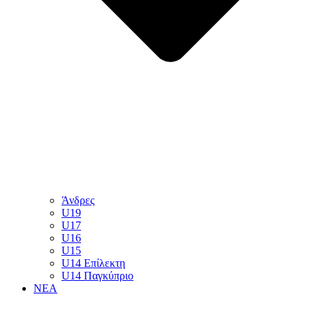
Άνδρες
U19
U17
U16
U15
U14 Επίλεκτη
U14 Παγκύπριο
ΝΕΑ