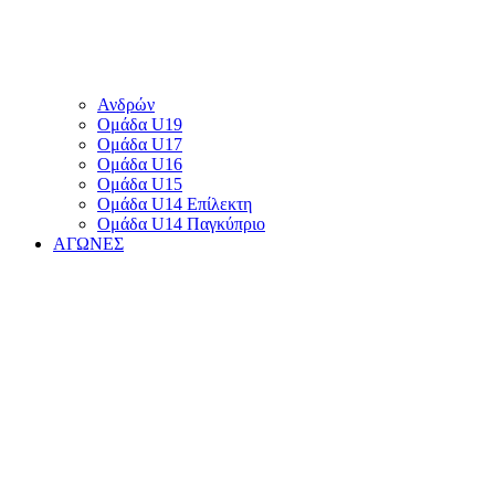
Ανδρών
Ομάδα U19
Ομάδα U17
Ομάδα U16
Ομάδα U15
Ομάδα U14 Επίλεκτη
Ομάδα U14 Παγκύπριο
ΑΓΩΝΕΣ