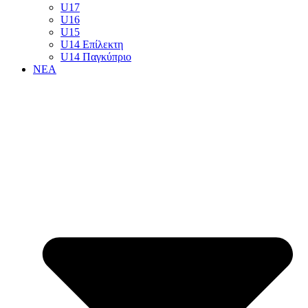
U17
U16
U15
U14 Επίλεκτη
U14 Παγκύπριο
ΝΕΑ