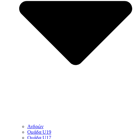
Ανδρών
Ομάδα U19
Ομάδα U17