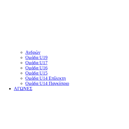
Ανδρών
Ομάδα U19
Ομάδα U17
Ομάδα U16
Ομάδα U15
Ομάδα U14 Επίλεκτη
Ομάδα U14 Παγκύπριο
ΑΓΩΝΕΣ