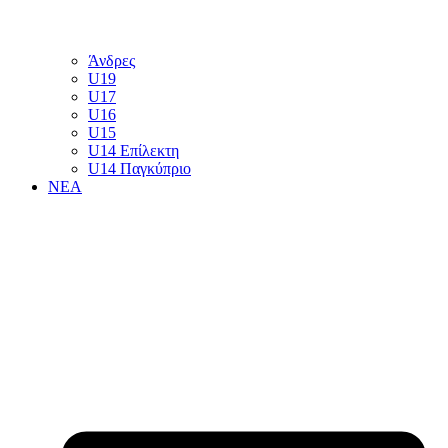
Άνδρες
U19
U17
U16
U15
U14 Επίλεκτη
U14 Παγκύπριο
ΝΕΑ