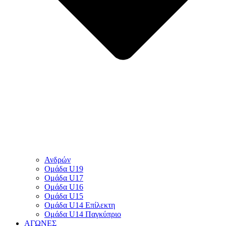
Ανδρών
Ομάδα U19
Ομάδα U17
Ομάδα U16
Ομάδα U15
Ομάδα U14 Επίλεκτη
Ομάδα U14 Παγκύπριο
ΑΓΩΝΕΣ