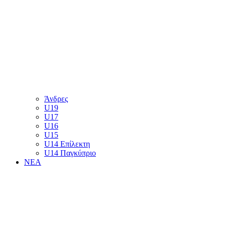
Άνδρες
U19
U17
U16
U15
U14 Επίλεκτη
U14 Παγκύπριο
ΝΕΑ