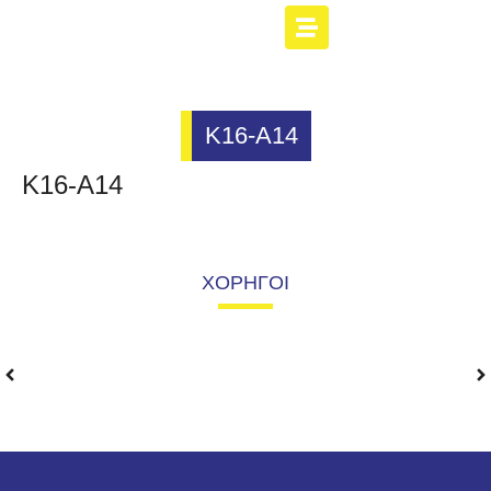
Κ16-Α14
Κ16-Α14
ΧΟΡΗΓΟΙ