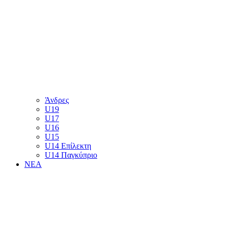
Άνδρες
U19
U17
U16
U15
U14 Επίλεκτη
U14 Παγκύπριο
ΝΕΑ