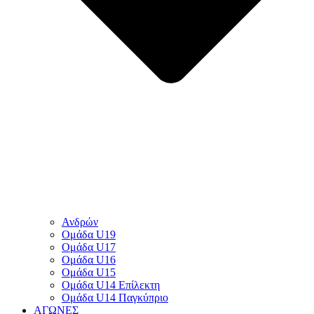
Ανδρών
Ομάδα U19
Ομάδα U17
Ομάδα U16
Ομάδα U15
Ομάδα U14 Επίλεκτη
Ομάδα U14 Παγκύπριο
ΑΓΩΝΕΣ