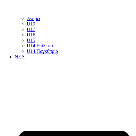
Άνδρες
U19
U17
U16
U15
U14 Επίλεκτη
U14 Παγκύπριο
ΝΕΑ