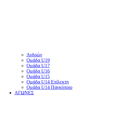
Ανδρών
Ομάδα U19
Ομάδα U17
Ομάδα U16
Ομάδα U15
Ομάδα U14 Επίλεκτη
Ομάδα U14 Παγκύπριο
ΑΓΩΝΕΣ