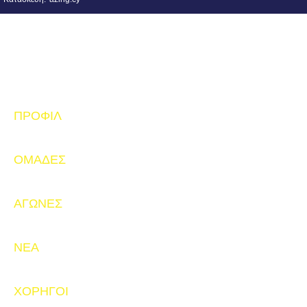
ΠΡΟΦΙΛ
Ιστορία
Δ.Σ.
Εγκαταστάσεις
ΟΜΑΔΕΣ
Άνδρες
U19
U17
U16
U15
U14
ΑΓΩΝΕΣ
Άνδρες
U19
U17
U16
U15
U14
ΝΕΑ
Άνδρες
Ανακοινώσεις
Ακαδημία
ΧΟΡΗΓΟΙ