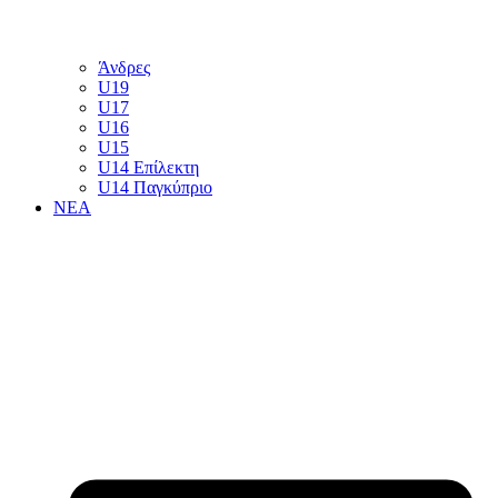
Άνδρες
U19
U17
U16
U15
U14 Επίλεκτη
U14 Παγκύπριο
ΝΕΑ