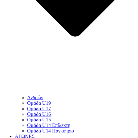
Ανδρών
Ομάδα U19
Ομάδα U17
Ομάδα U16
Ομάδα U15
Ομάδα U14 Επίλεκτη
Ομάδα U14 Παγκύπριο
ΑΓΩΝΕΣ