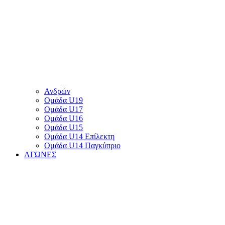
Ανδρών
Ομάδα U19
Ομάδα U17
Ομάδα U16
Ομάδα U15
Ομάδα U14 Επίλεκτη
Ομάδα U14 Παγκύπριο
ΑΓΩΝΕΣ