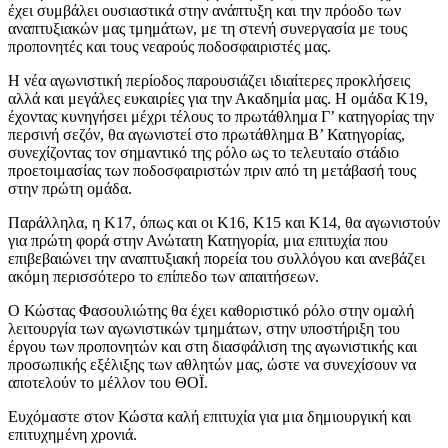
έχει συμβάλει ουσιαστικά στην ανάπτυξη και την πρόοδο των
αναπτυξιακών μας τμημάτων, με τη στενή συνεργασία με τους
προπονητές και τους νεαρούς ποδοσφαιριστές μας.
Η νέα αγωνιστική περίοδος παρουσιάζει ιδιαίτερες προκλήσεις
αλλά και μεγάλες ευκαιρίες για την Ακαδημία μας. Η ομάδα Κ19,
έχοντας κυνηγήσει μέχρι τέλους το πρωτάθλημα Γ’ κατηγορίας την
περσινή σεζόν, θα αγωνιστεί στο πρωτάθλημα Β’ Κατηγορίας,
συνεχίζοντας τον σημαντικό της ρόλο ως το τελευταίο στάδιο
προετοιμασίας των ποδοσφαιριστών πριν από τη μετάβασή τους
στην πρώτη ομάδα.
Παράλληλα, η Κ17, όπως και οι Κ16, Κ15 και Κ14, θα αγωνιστούν
για πρώτη φορά στην Ανώτατη Κατηγορία, μια επιτυχία που
επιβεβαιώνει την αναπτυξιακή πορεία του συλλόγου και ανεβάζει
ακόμη περισσότερο το επίπεδο των απαιτήσεων.
Ο Κώστας Φασουλιώτης θα έχει καθοριστικό ρόλο στην ομαλή
λειτουργία των αγωνιστικών τμημάτων, στην υποστήριξη του
έργου των προπονητών και στη διασφάλιση της αγωνιστικής και
προσωπικής εξέλιξης των αθλητών μας, ώστε να συνεχίσουν να
αποτελούν το μέλλον του ΘΟΪ.
Ευχόμαστε στον Κώστα καλή επιτυχία για μια δημιουργική και
επιτυχημένη χρονιά.