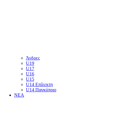
Άνδρες
U19
U17
U16
U15
U14 Επίλεκτη
U14 Παγκύπριο
ΝΕΑ