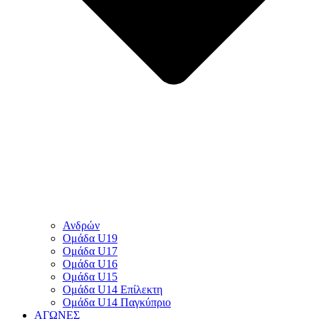
Ανδρών
Ομάδα U19
Ομάδα U17
Ομάδα U16
Ομάδα U15
Ομάδα U14 Επίλεκτη
Ομάδα U14 Παγκύπριο
ΑΓΩΝΕΣ