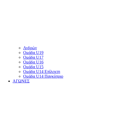
Ανδρών
Ομάδα U19
Ομάδα U17
Ομάδα U16
Ομάδα U15
Ομάδα U14 Επίλεκτη
Ομάδα U14 Παγκύπριο
ΑΓΩΝΕΣ