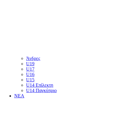
Άνδρες
U19
U17
U16
U15
U14 Επίλεκτη
U14 Παγκύπριο
ΝΕΑ