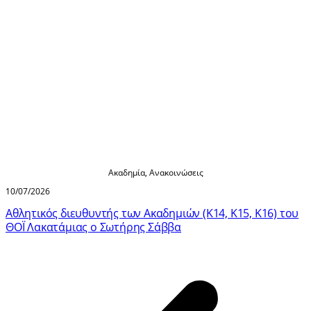
Ακαδημία
,
Ανακοινώσεις
10/07/2026
Αθλητικός διευθυντής των Ακαδημιών (Κ14, Κ15, Κ16) του
ΘΟΪ Λακατάμιας ο Σωτήρης Σάββα