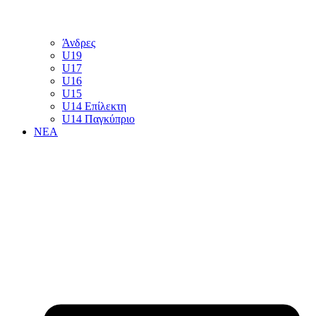
Άνδρες
U19
U17
U16
U15
U14 Επίλεκτη
U14 Παγκύπριο
ΝΕΑ