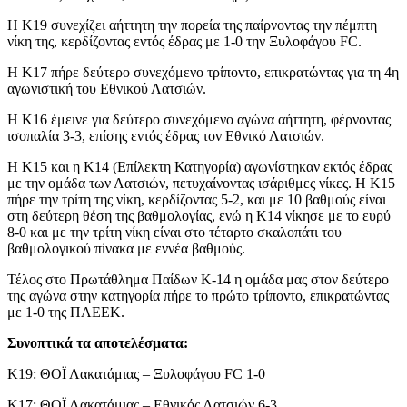
Η Κ19 συνεχίζει αήττητη την πορεία της παίρνοντας την πέμπτη
νίκη της, κερδίζοντας εντός έδρας με 1-0 την Ξυλοφάγου FC.
Η Κ17 πήρε δεύτερο συνεχόμενο τρίποντο, επικρατώντας για τη 4η
αγωνιστική του Εθνικού Λατσιών.
Η Κ16 έμεινε για δεύτερο συνεχόμενο αγώνα αήττητη, φέρνοντας
ισοπαλία 3-3, επίσης εντός έδρας τον Εθνικό Λατσιών.
Η Κ15 και η Κ14 (Επίλεκτη Κατηγορία) αγωνίστηκαν εκτός έδρας
με την ομάδα των Λατσιών, πετυχαίνοντας ισάριθμες νίκες. Η Κ15
πήρε την τρίτη της νίκη, κερδίζοντας 5-2, και με 10 βαθμούς είναι
στη δεύτερη θέση της βαθμολογίας, ενώ η Κ14 νίκησε με το ευρύ
8-0 και με την τρίτη νίκη είναι στο τέταρτο σκαλοπάτι του
βαθμολογικού πίνακα με εννέα βαθμούς.
Τέλος στο Πρωτάθλημα Παίδων Κ-14 η ομάδα μας στον δεύτερο
της αγώνα στην κατηγορία πήρε το πρώτο τρίποντο, επικρατώντας
με 1-0 της ΠΑΕΕΚ.
Συνοπτικά τα αποτελέσματα:
K19: ΘΟΪ Λακατάμιας – Ξυλοφάγου FC 1-0
Κ17: ΘΟΪ Λακατάμιας – Εθνικός Λατσιών 6-3