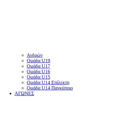
Ανδρών
Ομάδα U19
Ομάδα U17
Ομάδα U16
Ομάδα U15
Ομάδα U14 Επίλεκτη
Ομάδα U14 Παγκύπριο
ΑΓΩΝΕΣ