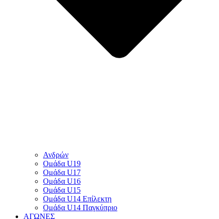
Ανδρών
Ομάδα U19
Ομάδα U17
Ομάδα U16
Ομάδα U15
Ομάδα U14 Επίλεκτη
Ομάδα U14 Παγκύπριο
ΑΓΩΝΕΣ