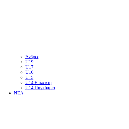
Άνδρες
U19
U17
U16
U15
U14 Επίλεκτη
U14 Παγκύπριο
ΝΕΑ