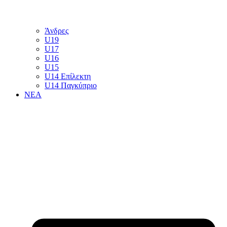
Άνδρες
U19
U17
U16
U15
U14 Επίλεκτη
U14 Παγκύπριο
ΝΕΑ