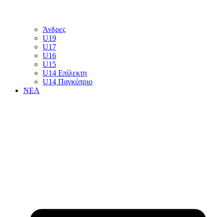
Άνδρες
U19
U17
U16
U15
U14 Επίλεκτη
U14 Παγκύπριο
ΝΕΑ