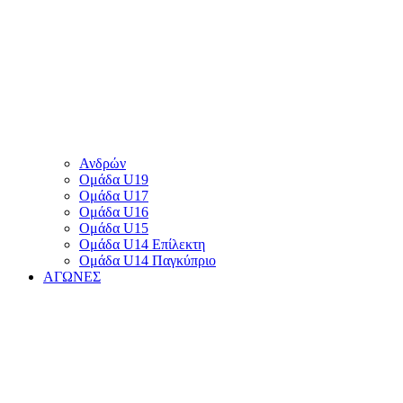
Ανδρών
Ομάδα U19
Ομάδα U17
Ομάδα U16
Ομάδα U15
Ομάδα U14 Επίλεκτη
Ομάδα U14 Παγκύπριο
ΑΓΩΝΕΣ