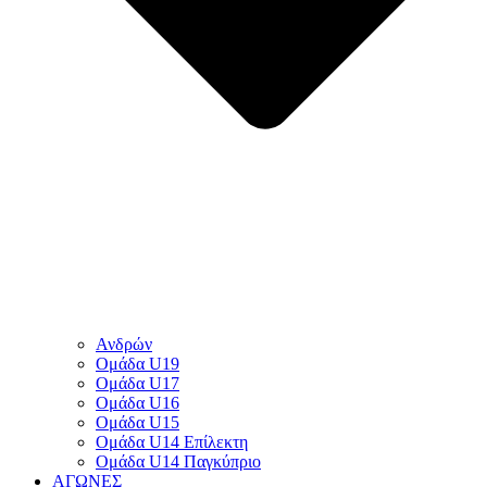
Ανδρών
Ομάδα U19
Ομάδα U17
Ομάδα U16
Ομάδα U15
Ομάδα U14 Επίλεκτη
Ομάδα U14 Παγκύπριο
ΑΓΩΝΕΣ