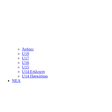
Άνδρες
U19
U17
U16
U15
U14 Επίλεκτη
U14 Παγκύπριο
ΝΕΑ