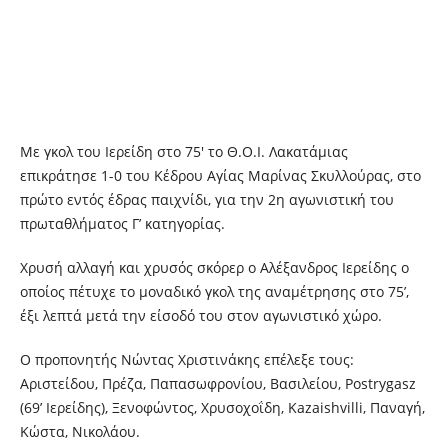
Με γκολ του Ιερείδη στο 75′ το Θ.Ο.Ι. Λακατάμιας
επικράτησε 1-0 του Κέδρου Αγίας Μαρίνας Σκυλλούρας, στο
πρώτο εντός έδρας παιχνίδι, για την 2η αγωνιστική του
πρωταθλήματος Γ’ κατηγορίας.
Χρυσή αλλαγή και χρυσός σκόρερ ο Αλέξανδρος Ιερείδης ο
οποίος πέτυχε το μοναδικό γκολ της αναμέτρησης στο 75’,
έξι λεπτά μετά την είσοδό του στον αγωνιστικό χώρο.
Ο προπονητής Νώντας Χριστινάκης επέλεξε τους:
Aριστείδου, Πρέζα, Παπασωφρονίου, Βασιλείου, Postrygasz
(69’ Ιερείδης), Ξενοφώντος, Χρυσοχοΐδη, Kazaishvilli, Παναγή,
Κώστα, Νικολάου.