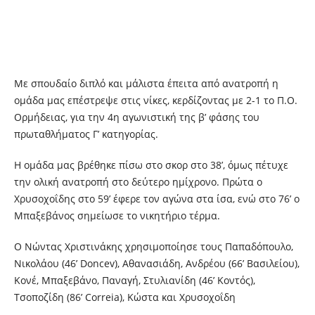
Με σπουδαίο διπλό και μάλιστα έπειτα από ανατροπή η
ομάδα μας επέστρεψε στις νίκες, κερδίζοντας με 2-1 το Π.Ο.
Ορμήδειας, για την 4η αγωνιστική της β’ φάσης του
πρωταθλήματος Γ’ κατηγορίας.
Η ομάδα μας βρέθηκε πίσω στο σκορ στο 38’, όμως πέτυχε
την ολική ανατροπή στο δεύτερο ημίχρονο. Πρώτα ο
Χρυσοχοΐδης στο 59’ έφερε τον αγώνα στα ίσα, ενώ στο 76’ ο
Μπαξεβάνος σημείωσε το νικητήριο τέρμα.
Ο Νώντας Χριστινάκης χρησιμοποίησε τους Παπαδόπουλο,
Νικολάου (46’ Doncev), Αθανασιάδη, Ανδρέου (66’ Βασιλείου),
Κονέ, Μπαξεβάνο, Παναγή, Στυλιανίδη (46’ Κοντός),
Τσοποζίδη (86’ Correia), Κώστα και Χρυσοχοΐδη